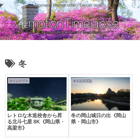
Timelapse Photographer / Takashi Matsuo
冬
タイムラプス
タイムラプス
レトロな木造校舎から昇
冬の岡山城日の出《岡山
る北斗七星 8K《岡山県・
県・岡山市》
高梁市》