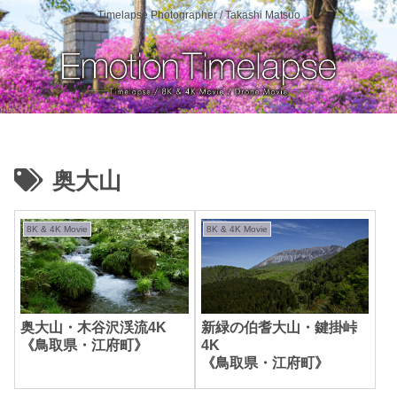
Timelapse Photographer / Takashi Matsuo
奥大山
8K & 4K Movie
8K & 4K Movie
奥大山・木谷沢渓流4K
新緑の伯耆大山・鍵掛峠
《鳥取県・江府町》
4K
《鳥取県・江府町》