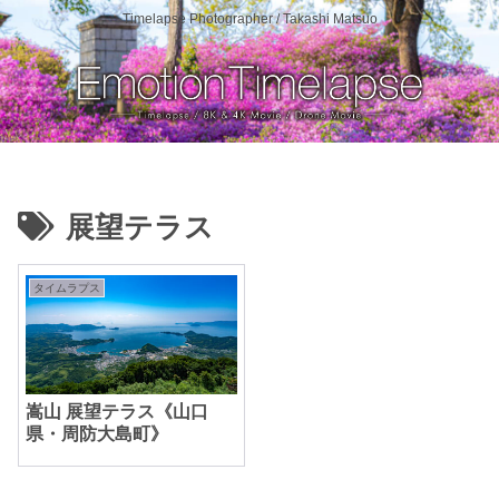
Timelapse Photographer / Takashi Matsuo
展望テラス
タイムラプス
嵩山 展望テラス《山口
県・周防大島町》