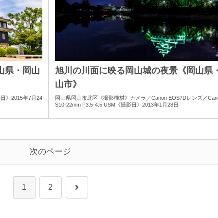
山県・岡山
旭川の川面に映る岡山城の夜景《岡山県
山市》
》2015年7月24
岡山県岡山市北区《撮影機材》カメラ／Canon EOS7Dレンズ／Canon
S10-22mm F3.5-4.5 USM《撮影日》2013年1月28日
次のページ
次
1
2
へ