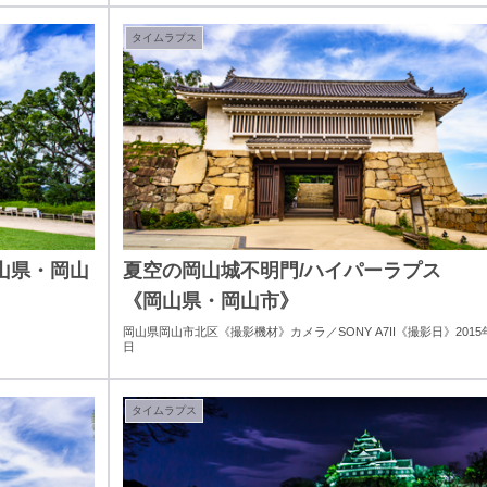
タイムラプス
山県・岡山
夏空の岡山城不明門/ハイパーラプス
《岡山県・岡山市》
岡山県岡山市北区《撮影機材》カメラ／SONY A7II《撮影日》2015年
日
タイムラプス