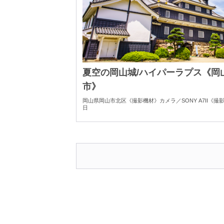
夏空の岡山城/ハイパーラプス《岡
市》
岡山県岡山市北区《撮影機材》カメラ／SONY A7II《撮影日
日