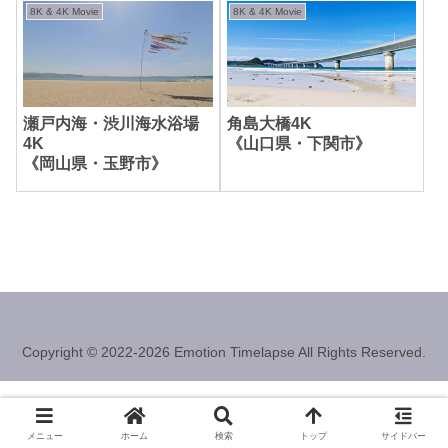
8K & 4K Movie
8K & 4K Movie
瀬戸内海・渋川海水浴場
角島大橋4K
4K
《山口県・下関市》
《岡山県・玉野市》
Copyright © 2022-2026 Emotion Timelapse All Rights Reserved.
メニュー
ホーム
検索
トップ
サイドバー