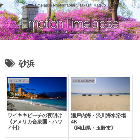
Timelapse Photographer / Takashi Matsuo
砂浜
タイムラプス
8K & 4K Movie
ワイキキビーチの夜明け
瀬戸内海・渋川海水浴場
《アメリカ合衆国・ハワ
4K
イ州》
《岡山県・玉野市》