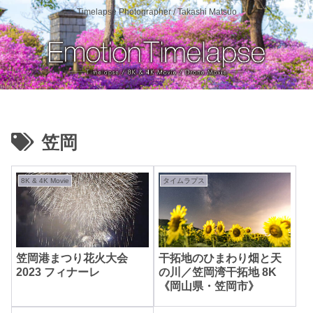
Timelapse Photographer / Takashi Matsuo
笠岡
8K & 4K Movie
タイムラプス
笠岡港まつり花火大会
干拓地のひまわり畑と天
2023 フィナーレ
の川／笠岡湾干拓地 8K
《岡山県・笠岡市》