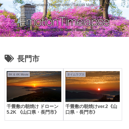
Timelapse Photographer / Takashi Matsuo
長門市
8K & 4K Movie
タイムラプス
千畳敷の朝焼け ドローン
千畳敷の朝焼けver.2《山
5.2K 《山口県・長門市》
口県・長門市》