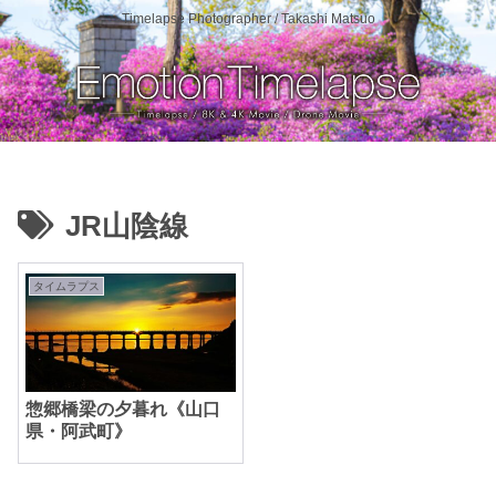
Timelapse Photographer / Takashi Matsuo
JR山陰線
タイムラプス
惣郷橋梁の夕暮れ《山口
県・阿武町》