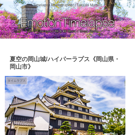
Timelapse Photographer / Takashi Matsuo
夏空の岡山城/ハイパーラプス《岡山県・
岡山市》
タイムラプス