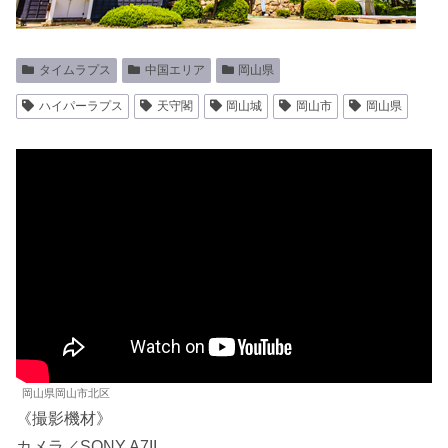
タイムラプス
中国エリア
岡山県
ハイパーラプス
天守閣
岡山城
岡山市
岡山県
岡山県岡山市北区
《撮影機材》
カメラ／SONY A7II