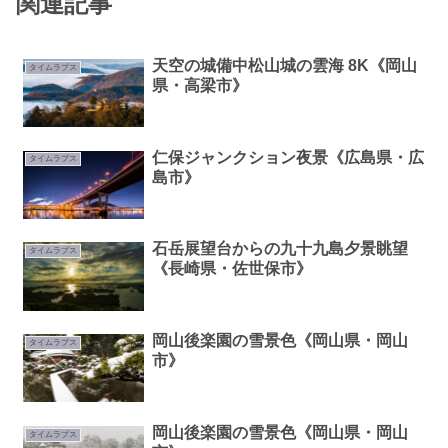
関連記事
天空の城備中松山城の雲海 8K《岡山
タイムラプス
県・高梁市》
仁保ジャンクション夜景《広島県・広
タイムラプス
島市》
石岳展望台からの九十九島夕景眺望
タイムラプス
《長崎県・佐世保市》
岡山後楽園の雪景色《岡山県・岡山
タイムラプス
市》
岡山後楽園の雪景色《岡山県・岡山
タイムラプス