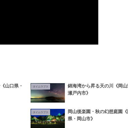
景《山口県・
錦海湾から昇る天の川《岡山
タイムラプス
瀬戸内市》
出
岡山後楽園・秋の幻想庭園《
タイムラプス
県・岡山市》