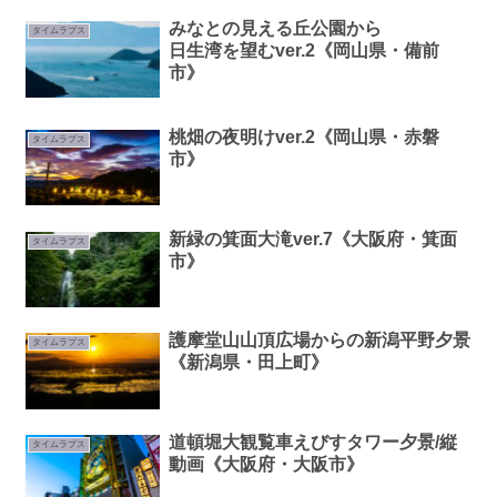
みなとの見える丘公園から
タイムラプス
日生湾を望むver.2《岡山県・備前
市》
桃畑の夜明けver.2《岡山県・赤磐
タイムラプス
市》
新緑の箕面大滝ver.7《大阪府・箕面
タイムラプス
市》
護摩堂山山頂広場からの新潟平野夕景
タイムラプス
《新潟県・田上町》
道頓堀大観覧車えびすタワー夕景/縦
タイムラプス
動画《大阪府・大阪市》