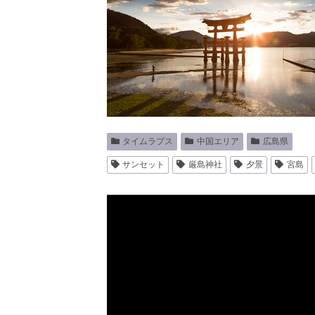
タイムラプス
中国エリア
広島県
サンセット
厳島神社
夕景
宮島