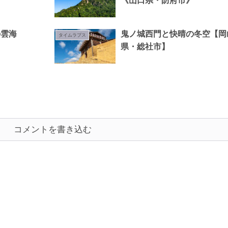
《山口県・防府市》
の雲海
鬼ノ城西門と快晴の冬空【岡
タイムラプス
県・総社市】
コメントを書き込む