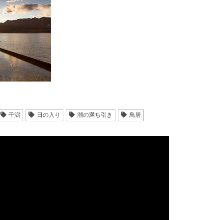
干潟
日の入り
潮の満ち引き
鳥居