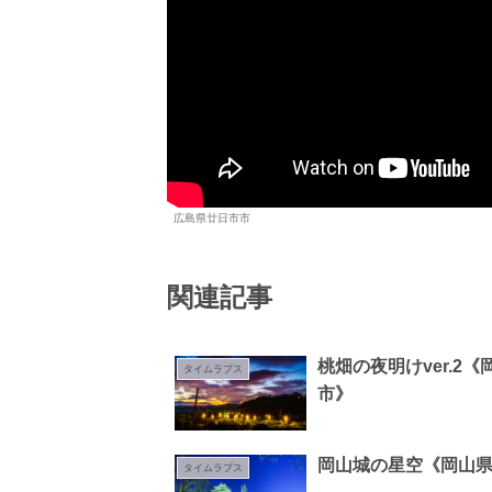
広島県廿日市市
関連記事
桃畑の夜明けver.2
タイムラプス
市》
岡山城の星空《岡山
タイムラプス