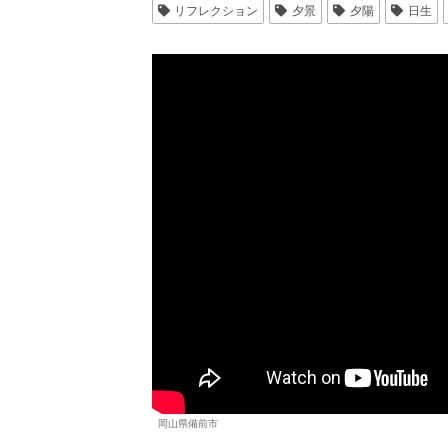
リフレクション
夕景
夕陽
日生
岡山県備前市