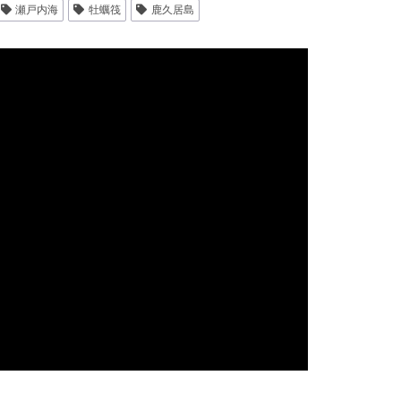
瀬戸内海
牡蠣筏
鹿久居島