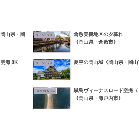
《岡山県・岡
倉敷美観地区の夕暮れ
タイムラプス
《岡山県・倉敷市》
海 8K
夏空の岡山城《岡山県・岡山
タイムラプス
黒島ヴィーナスロード空撮（
8K & 4K Movie
《岡山県・瀬戸内市》