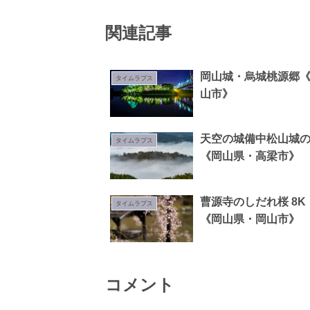
関連記事
岡山城・烏城桃源郷
タイムラプス
山市》
天空の城備中松山城の雲
タイムラプス
《岡山県・高梁市》
曹源寺のしだれ桜 8K
タイムラプス
《岡山県・岡山市》
コメント