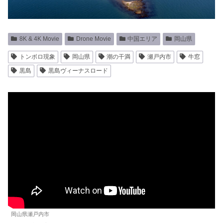
8K & 4K Movie
Drone Movie
中国エリア
岡山県
トンボロ現象
岡山県
潮の干満
瀬戸内市
牛窓
黒島
黒島ヴィーナスロード
岡山県瀬戸内市