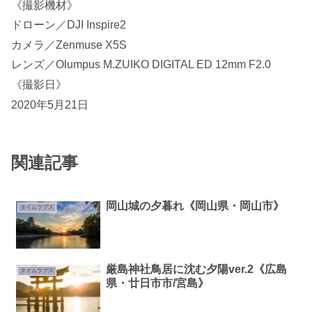
《撮影機材》
ドローン／DJI Inspire2
カメラ／Zenmuse X5S
レンズ／Olumpus M.ZUIKO DIGITAL ED 12mm F2.0
《撮影日》
2020年5月21日
関連記事
岡山城の夕暮れ《岡山県・岡山市》
タイムラプス
厳島神社鳥居に沈む夕陽ver.2《広島
タイムラプス
県・廿日市市/宮島》