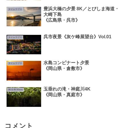
豊浜大橋の夕景 8K／とびしま海道・
タイムラプス
大崎下島
《広島県・呉市》
呉市夜景《灰ケ峰展望台》Vol.01
タイムラプス
水島コンビナート夕景
タイムラプス
《岡山県・倉敷市》
玉垂れの滝・神庭川4K
8K & 4K Movie
《岡山県・真庭市》
コメント