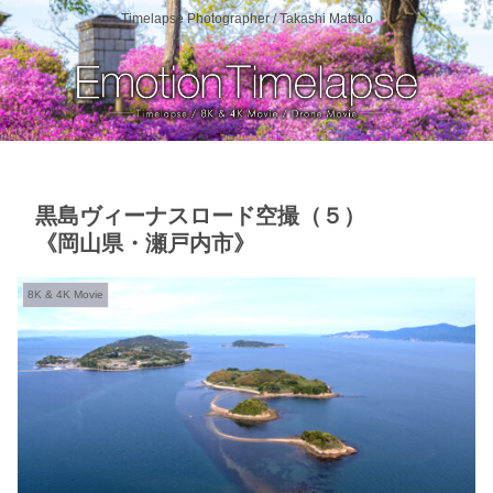
Timelapse Photographer / Takashi Matsuo
黒島ヴィーナスロード空撮（５）
《岡山県・瀬戸内市》
8K & 4K Movie