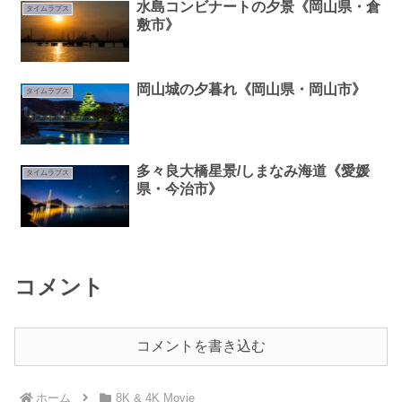
水島コンビナートの夕景《岡山県・倉
タイムラプス
敷市》
岡山城の夕暮れ《岡山県・岡山市》
タイムラプス
多々良大橋星景/しまなみ海道《愛媛
タイムラプス
県・今治市》
コメント
コメントを書き込む
ホーム
8K & 4K Movie