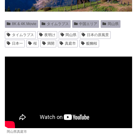
8K & 4K Movie
タイムラプス
中国エリア
岡山県
タイムラプス
夜明け
岡山県
日本の原風景
日本一
桜
満開
真庭市
醍醐桜
岡山県真庭市