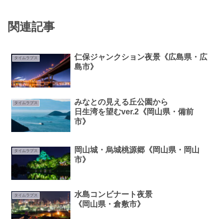
関連記事
仁保ジャンクション夜景《広島県・広
タイムラプス
島市》
みなとの見える丘公園から
タイムラプス
日生湾を望むver.2《岡山県・備前
市》
岡山城・烏城桃源郷《岡山県・岡山
タイムラプス
市》
水島コンビナート夜景
タイムラプス
《岡山県・倉敷市》